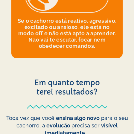
Se o cachorro está reativo, agressivo,
excitado ou ansioso, ele está no
modo off e não está apto a aprender.
Não vai te escutar, focar nem
obedecer comandos.
Em quanto tempo
terei resultados?
Toda vez que você
ensina algo novo
para o seu
cachorro, a
evolução
precisa ser
visível
imediatamente
.