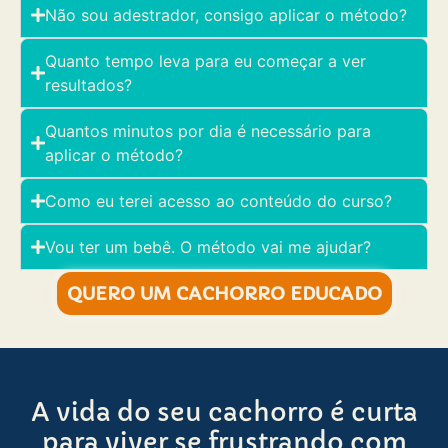
Não sou adestrador, consigo aplicar o método?
Quanto tempo leva para eu começar a ver
resultados?
Quantos minutos por dia é necessário para
aplicar o método?
Como eu terei acesso ao conteúdo do curso?
Vou ter um bebê. O método vai me ajudar?
QUERO UM CACHORRO EDUCADO
A vida do seu cachorro é curta
para viver se frustrando com