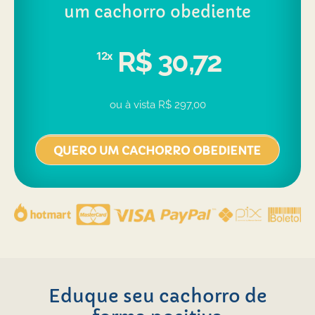
um cachorro obediente
R$ 30,72
12x
ou à vista R$ 297,00
QUERO UM CACHORRO OBEDIENTE
Eduque seu cachorro de