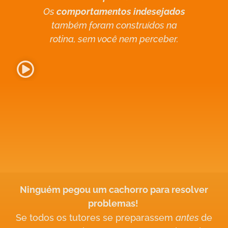
Os
comportamentos indesejados
também foram construídos na
rotina, sem você nem perceber.
Ninguém pegou um cachorro para resolver
problemas!
Se todos os tutores se
preparassem
antes
de