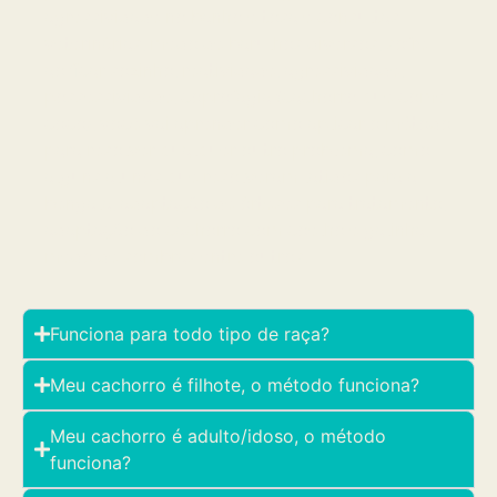
agressividade no banho e tosa e consultas
veterinárias, medo de barulhos diversos, sofre
ao ficar sozinho, reatividade, agressividade,
possessividade, coprofagia (cachorro que come
cocô), você vai aprender como aplicar o método
para resolver qualquer outro problema, como
alguns alunos que resolveram latidos para a
bengala, adaptação de órteses para tratamento,
adaptação do cachorro com coelho e galinha,
medo de sombras entre outros.
Funciona para todo tipo de raça?
Meu cachorro é filhote, o método funciona?
Meu cachorro é adulto/idoso, o método
funciona?