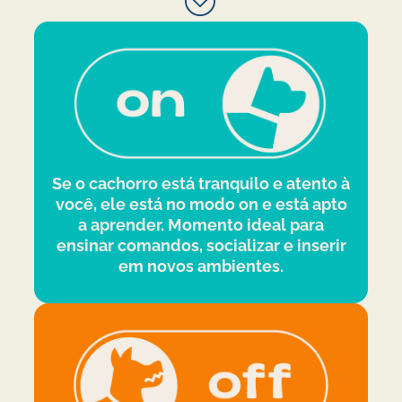
Se o cachorro está tranquilo e atento à
você, ele está no modo on e está apto
a aprender. Momento ideal para
ensinar comandos, socializar e inserir
em novos ambientes.