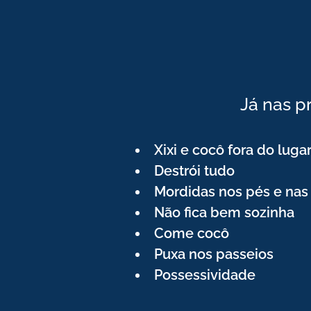
Já nas p
Xixi e cocô fora do luga
Destrói tudo
Mordidas nos pés e na
Não fica bem sozinha
Come cocô
Puxa nos passeios
Possessividade