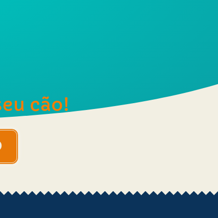
seu cão!
O