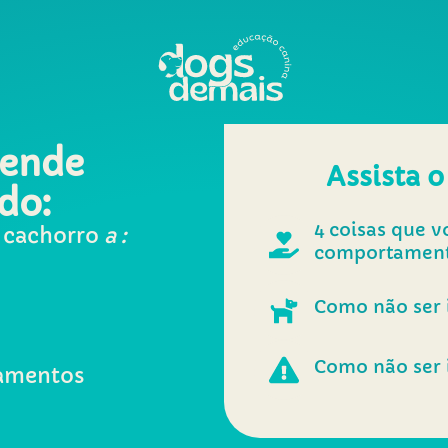
rende
Assista o
do:
4 coisas que v
 cachorro
a :
comportament
Como não ser 
Como não ser 
amentos