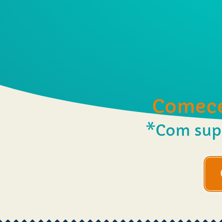
Comec
*Com sup