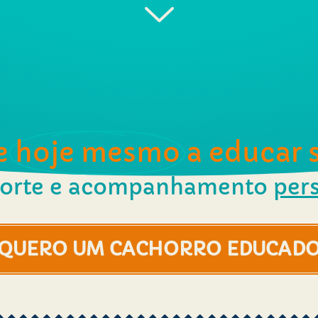
e
hoje mesmo
a educar 
orte e acompanhamento
per
QUERO UM CACHORRO EDUCAD