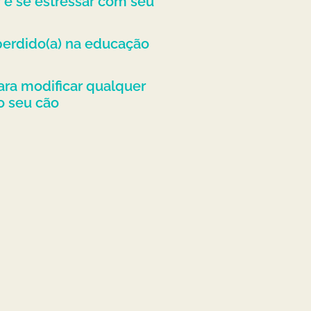
r e se estressar com seu
 perdido(a) na educação
ara modificar qualquer
 seu cão