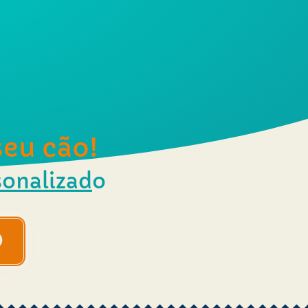
seu cão!
sonalizad
o
O