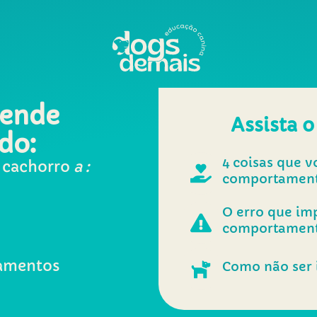
rende
Assista o
do:
4 coisas que v
 cachorro
a :
comportament
O erro que im
comportament
amentos
Como não ser 