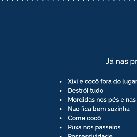
Já nas p
Xixi e cocô fora do luga
Destrói tudo
Mordidas nos pés e na
Não fica bem sozinha
Come cocô
Puxa nos passeios
Possessividade